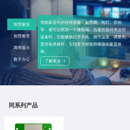
智能家居中的任何设备，如空调、电灯、音响
智慧家居
等，都可以附加一个接收端。当遥控器对准这些
这款遥控器还支持超在线授课，会议等场景需
智慧教育
设备时，它能够执行开关机、调节温度、调整亮
求，轻松实现智能化办公需求。
度等各类操作，实现更为智能和便捷的家居体
商用显示
验。
了解更多
了解更多
了解更多
数字办公
了解更多
同系列产品