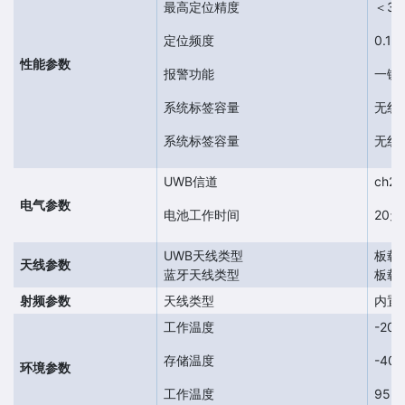
最高定位精度
＜30
定位频度
0.1
性能参数
报警功能
一键
系统标签容量
无线
系统标签容量
无线
UWB信道
ch2(
电气参数
电池工作时间
20
UWB天线类型
板载
天线参数
蓝牙天线类型
板载
射频参数
天线类型
内置
工作温度
-20
存储温度
-40
环境参数
工作温度
95