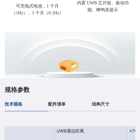
内置 UWB 芯片组、振动功
可充电式电池，1 个月
能、蜂鸣音提示
（1Hz），3 个月（0.1Hz）
规格参数
技术规格
配件清单
结构尺寸
UWB通信距离
≥70