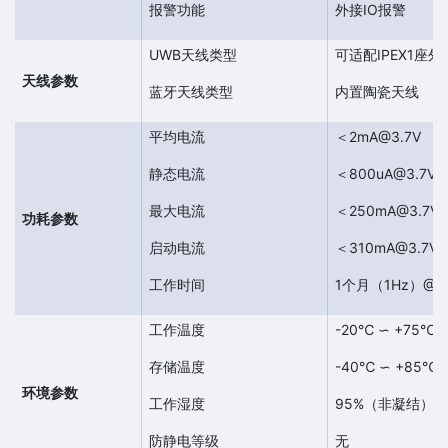
报警功能
外接IO报警
UWB天线类型
可适配IPEX1
天线参数
蓝牙天线类型
内置陶瓷天线
平均电流
＜2mA@3.7V
静态电流
＜800uA@3.7V
最大电流
＜250mA@3.7V
功耗参数
启动电流
＜310mA@3.7V
工作时间
1个月（1Hz）@10
工作温度
-20℃ ∽ +75℃
存储温度
-40℃ ∽ +85℃
环境参数
工作湿度
95%（非凝结）
防静电等级
无