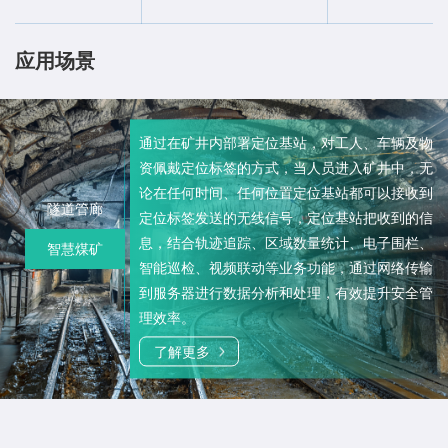
应用场景
通过在矿井内部署定位基站，对工人、车辆及物
资佩戴定位标签的方式，当人员进入矿井中，无
隧道、地下轨道交通、矿井的建筑施工环境艰苦
论在任何时间、任何位置定位基站都可以接收到
恶劣、事故多发、管理复杂，施工过程中迫切需
隧道管廊
定位标签发送的无线信号，定位基站把收到的信
要能够保障施工人员安全的管理系统，实现管理
息，结合轨迹追踪、区域数量统计、电子围栏、
智慧煤矿
的现代化、信息化，提升作业人员的管理效率，
智能巡检、视频联动等业务功能，通过网络传输
同时保障人员的安全。
到服务器进行数据分析和处理，有效提升安全管
了解更多
理效率。
了解更多